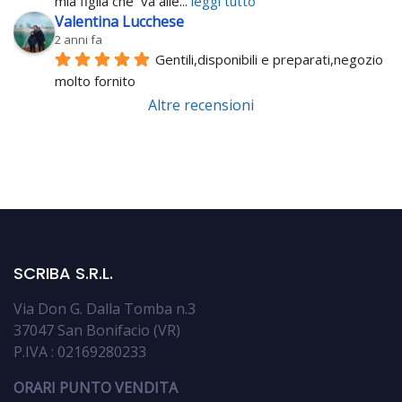
mia figlia che  va alle
... 
leggi tutto
Valentina Lucchese
2 anni fa
Gentili,disponibili e preparati,negozio 
molto fornito
Altre recensioni
SCRIBA S.R.L.
Via Don G. Dalla Tomba n.3
37047 San Bonifacio (VR)
P.IVA : 02169280233
ORARI PUNTO VENDITA