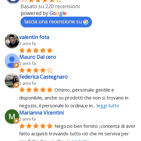
Basato su 220 recensioni
powered by
G
o
o
g
l
e
lascia una recensione su
valentin fota
2 anni fa
Mauro Dal cero
2 anni fa
Federica Castegnaro
2 anni fa
Ottimo, personale gentile e 
disponibile, anche su prodotti che non si trovano in 
negozio, il personale lo ordina,e in
... 
leggi tutto
Marianna Vicentini
2 anni fa
Negozio ben fornito ,contenta di aver 
fatto acquisti trovando tutto ciò che mi serviva per 