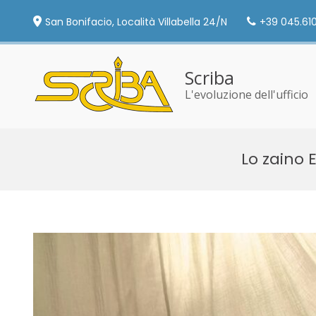
San Bonifacio, Località Villabella 24/N
+39 045.61
Scriba
L'evoluzione dell'ufficio
Skip
to
Lo zaino 
content