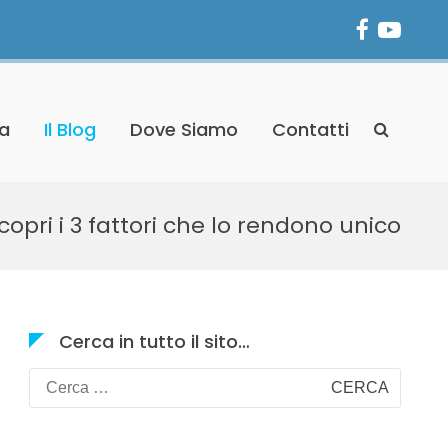
Facebo
You
Vide
Show
da
Il Blog
Dove Siamo
Contatti
Search
Form
opri i 3 fattori che lo rendono unico
Cerca in tutto il sito…
Ricerca
per: