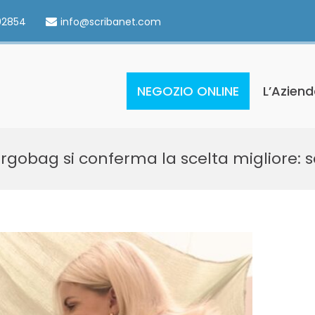
02854
info@scribanet.com
NEGOZIO ONLINE
L’Azien
Ergobag si conferma la scelta migliore: sc