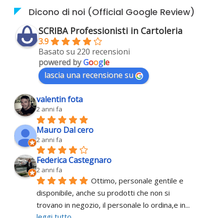
per
Dicono di noi (Official Google Review)
mese)
SCRIBA Professionisti in Cartoleria
3.9
Basato su 220 recensioni
powered by
G
o
o
g
l
e
lascia una recensione su
valentin fota
2 anni fa
Mauro Dal cero
2 anni fa
Federica Castegnaro
2 anni fa
Ottimo, personale gentile e 
disponibile, anche su prodotti che non si 
trovano in negozio, il personale lo ordina,e in
... 
leggi tutto