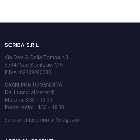
SCRIBA S.R.L.
Via Don G. Dalla Tomba n.3
37047 San Bonifacio (VR)
P.IVA : 02169280233
ORARI PUNTO VENDITA
Dal Lunedì al Venerdì
Mattina: 8.30 – 13.00
Pomeriggio: 14.30 – 18.30
Sabato: chiuso fino al 15 agosto