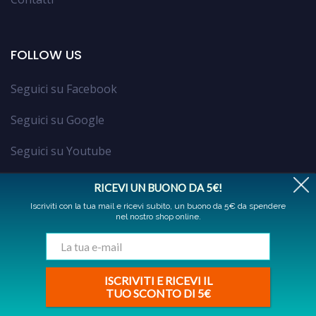
FOLLOW US
Seguici su Facebook
Seguici su Google
Seguici su Youtube
Trovaci su Google Maps
RICEVI UN BUONO DA 5€!
Iscriviti con la tua mail e ricevi subito, un buono da 5€ da spendere
nel nostro shop online.
Powered by
Argo
© 2004-2026 All rights reserved
Contatti
ISCRIVITI E RICEVI IL
TUO SCONTO DI 5€
Privacy Policy
Cookie Policy
Contatti