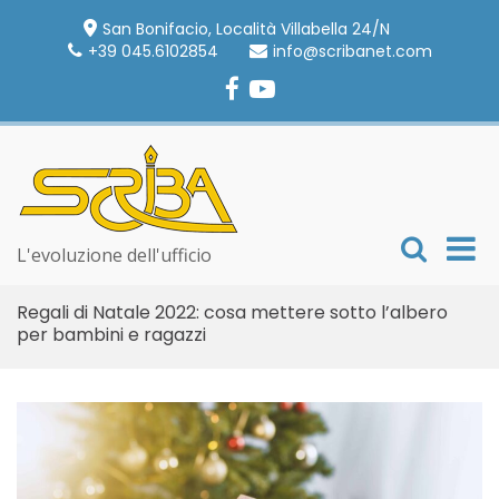
Skip
San Bonifacio, Località Villabella 24/N
to
+39 045.6102854
info@scribanet.com
content
Facebook
YouTube
Video
Show
Pri
L'evoluzione dell'ufficio
Search
Me
Form
Regali di Natale 2022: cosa mettere sotto l’albero
for
per bambini e ragazzi
Mob